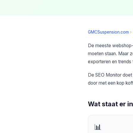
GMCSuspension.com
›
De meeste webshop-ei
moeten staan. Maar ze
exporteren en trends t
De SEO Monitor doet d
door met een kop kof
Wat staat er in
📊