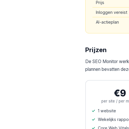
Prijs
Inloggen vereist
AI-actieplan
Prijzen
De SEO Monitor werkt 
plannen bevatten dezelf
€9
per site / per 
1 website
Wekelijks rappo
Core Web Vitals