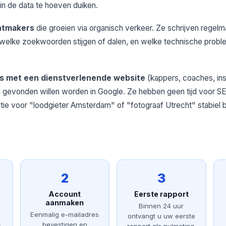
 in de data te hoeven duiken.
ntmakers
die groeien via organisch verkeer. Ze schrijven regelma
d welke zoekwoorden stijgen of dalen, en welke technische probl
s met een dienstverlenende website
(kappers, coaches, inst
al gevonden willen worden in Google. Ze hebben geen tijd voor S
ie voor "loodgieter Amsterdam" of "fotograaf Utrecht" stabiel bli
2
3
Account
Eerste rapport
aanmaken
-
Binnen 24 uur
Eenmalig e-mailadres
ontvangt u uw eerste
bevestigen en