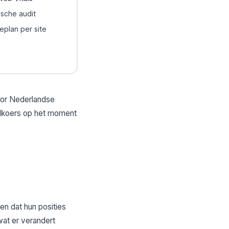
sche audit
ieplan per site
oor Nederlandse
selkoers op het moment
n dat hun posities
at er verandert