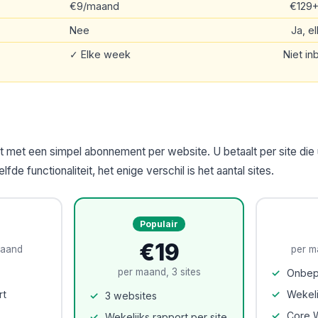
€9/maand
€129
Nee
Ja, e
✓ Elke week
Niet i
met een simpel abonnement per website. U betaalt per site die u 
de functionaliteit, het enige verschil is het aantal sites.
Populair
€19
maand
per m
per maand, 3 sites
Onbep
rt
Wekeli
3 websites
Core W
Wekelijks rapport per site