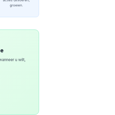
acties uitvoeren,
groeien.
ge
anneer u wilt,