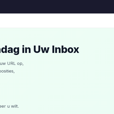
dag in Uw Inbox
t uw URL op,
sities,
r u wilt.