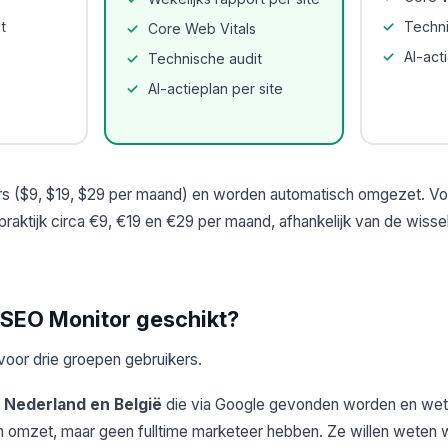
t
Techni
Core Web Vitals
AI-act
Technische audit
AI-actieplan per site
llars ($9, $19, $29 per maand) en worden automatisch omgezet. V
e praktijk circa €9, €19 en €29 per maand, afhankelijk van de wis
e SEO Monitor geschikt?
voor drie groepen gebruikers.
 Nederland en België
die via Google gevonden worden en wete
 omzet, maar geen fulltime marketeer hebben. Ze willen weten w