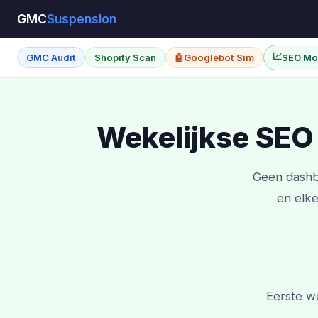
GMC
Suspension
📈
GMC Audit
Shopify Scan
🤖
Googlebot Sim
SEO Mo
Wekelijkse SEO
Geen dashbo
en elk
Eerste w