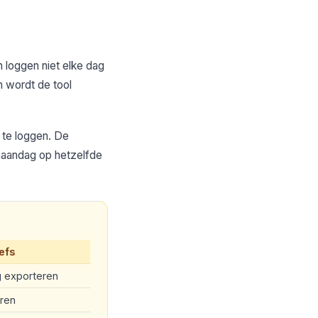
n loggen niet elke dag
n wordt de tool
 te loggen. De
maandag op hetzelfde
efs
 exporteren
ren