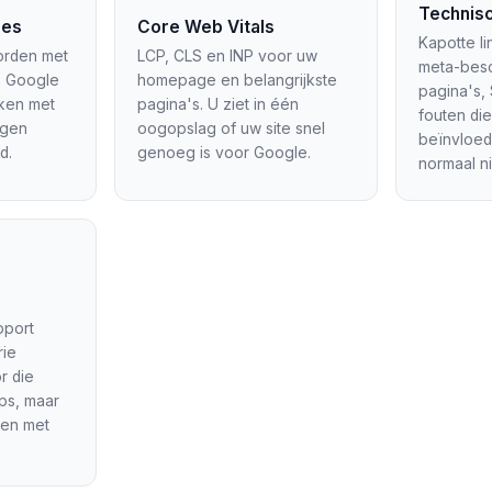
Technisc
ies
Core Web Vitals
Kapotte l
orden met
LCP, CLS en INP voor uw
meta-besc
in Google
homepage en belangrijkste
pagina's,
ken met
pagina's. U ziet in één
fouten die
ngen
oogopslag of uw site snel
beïnvloed
d.
genoeg is voor Google.
normaal ni
pport
rie
r die
ps, maar
gen met