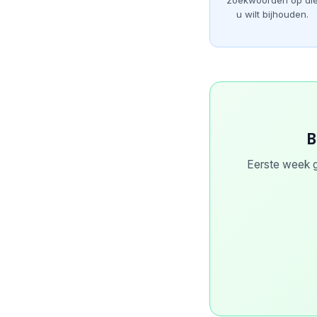
zoekwoorden op di
u wilt bijhouden.
B
Eerste week g