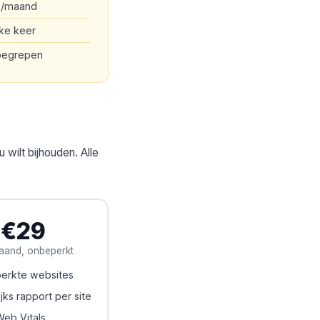
+/maand
lke keer
nbegrepen
wilt bijhouden. Alle
€29
aand, onbeperkt
erkte websites
jks rapport per site
eb Vitals