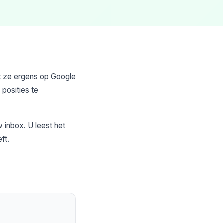
t ze ergens op Google
posities te
 inbox. U leest het
ft.