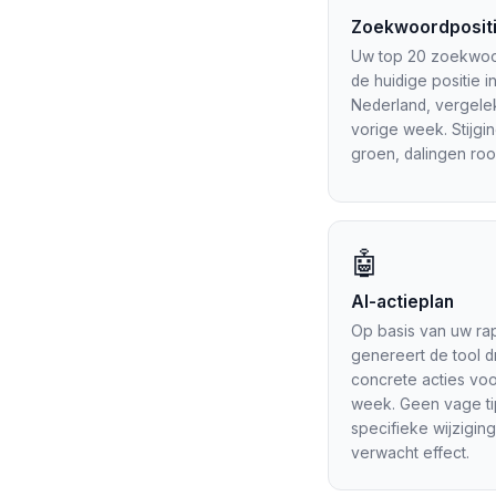
Zoekwoordposit
Uw top 20 zoekwo
de huidige positie 
Nederland, vergele
vorige week. Stijgi
groen, dalingen roo
🤖
AI-actieplan
Op basis van uw ra
genereert de tool d
concrete acties voo
week. Geen vage ti
specifieke wijzigin
verwacht effect.